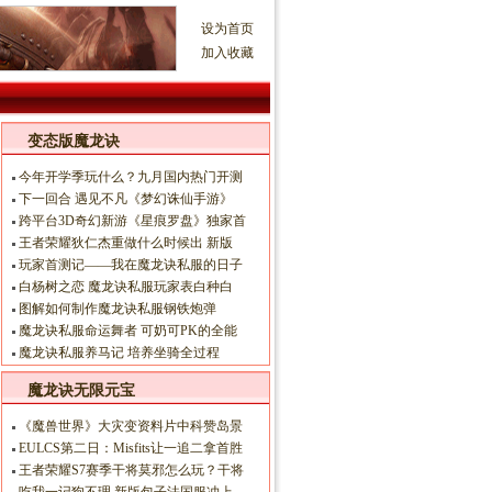
设为首页
加入收藏
变态版魔龙诀
今年开学季玩什么？九月国内热门开测
下一回合 遇见不凡《梦幻诛仙手游》
跨平台3D奇幻新游《星痕罗盘》独家首
王者荣耀狄仁杰重做什么时候出 新版
玩家首测记——我在魔龙诀私服的日子
白杨树之恋 魔龙诀私服玩家表白种白
图解如何制作魔龙诀私服钢铁炮弹
魔龙诀私服命运舞者 可奶可PK的全能
魔龙诀私服养马记 培养坐骑全过程
魔龙诀无限元宝
《魔兽世界》大灾变资料片中科赞岛景
EULCS第二日：Misfits让一追二拿首胜
王者荣耀S7赛季干将莫邪怎么玩？干将