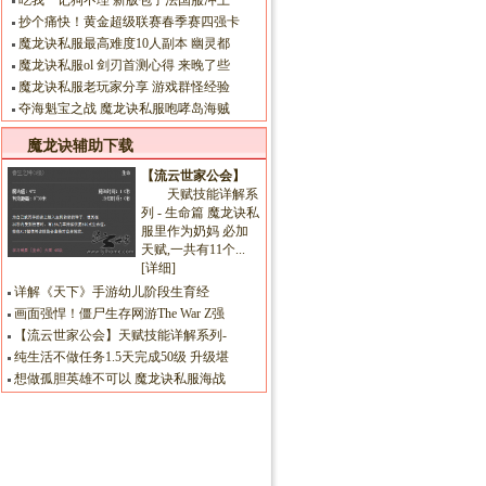
吃我一记狗不理 新版包子法国服冲上
抄个痛快！黄金超级联赛春季赛四强卡
魔龙诀私服最高难度10人副本 幽灵都
魔龙诀私服ol 剑刃首测心得 来晚了些
魔龙诀私服老玩家分享 游戏群怪经验
夺海魁宝之战 魔龙诀私服咆哮岛海贼
魔龙诀辅助下载
【流云世家公会】
天赋技能详解系
列 - 生命篇 魔龙诀私
服里作为奶妈 必加
天赋,一共有11个...
[详细]
详解《天下》手游幼儿阶段生育经
画面强悍！僵尸生存网游The War Z强
【流云世家公会】天赋技能详解系列-
纯生活不做任务1.5天完成50级 升级堪
想做孤胆英雄不可以 魔龙诀私服海战