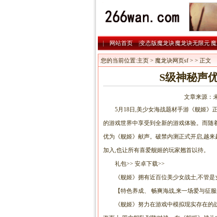
|
网站首页
|
变态版魔龙诀
魔龙诀无限元
魔
|
宝
|
您的当前位置:
主页
>
魔龙诀网页sf
> > 正文
S级神秘声
文章来源：未知
5月18日,美少女海战题材手游《舰姬》正
的游戏世界中享受到全新的游戏体验。而随着
优为《舰姬》献声。破禁内测正式开启,越来
加入,也让所有喜爱舰姬的玩家翘首以待。
礼包>> 安卓下载>>
《舰姬》拥有近百位美少女战士,不管是
【特色养成、 畅爽海战,来一场爱与征服
《舰姬》努力在游戏中模拟现实存在的