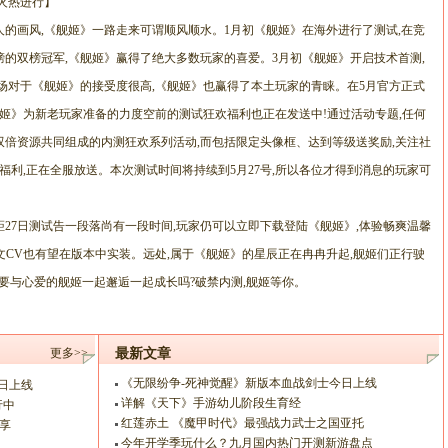
火热进行】
的画风,《舰姬》一路走来可谓顺风顺水。1月初《舰姬》在海外进行了测试,在竞
的双榜冠军,《舰姬》赢得了绝大多数玩家的喜爱。3月初《舰姬》开启技术首测,
场对于《舰姬》的接受度很高,《舰姬》也赢得了本土玩家的青睐。在5月官方正式
舰姬》为新老玩家准备的力度空前的测试狂欢福利也正在发送中!通过活动专题,任何
倍资源共同组成的内测狂欢系列活动,而包括限定头像框、达到等级送奖励,关注社
福利,正在全服放送。本次测试时间将持续到5月27号,所以各位才得到消息的玩家可
,距27日测试告一段落尚有一段时间,玩家仍可以立即下载登陆《舰姬》,体验畅爽温馨
文CV也有望在版本中实装。远处,属于《舰姬》的星辰正在冉冉升起,舰姬们正行驶
要与心爱的舰姬一起邂逅一起成长吗?破禁内测,舰姬等你。
更多>>
最新文章
《无限纷争-死神觉醒》新版本血战剑士今日上线
日上线
详解《天下》手游幼儿阶段生育经
行中
红莲赤土 《魔甲时代》最强战力武士之国亚托
享
今年开学季玩什么？九月国内热门开测新游盘点