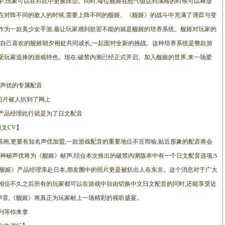
中,玩家可以在对抗中更换阵型。同时,每位舰姬在怒气值达到满格的时候可以释放
在对阵不同的敌人的时候,需要上阵不同的舰姬。《舰姬》的战斗中充满了博弈与变
作为一款美少女手游,最让玩家感到欲罢不能的就是舰姬的培养系统。舰姬对玩家的
与自己喜欢的舰姬朝夕相处共同成长,一起面对全新的挑战。这种培养系统是整款游
受玩家追捧的游戏特色。现在,破禁内测已经正式开启。加入舰姬的世界,来一场爱
级声优的专属配音
图片被人扒到了网上
产品经理此行就是为了日文配音
文CV】
戏原画,更要有知名声优加盟,一款游戏配音的重要地位不言而喻,贴近形象的配音将会
神秘声优将为《舰姬》献声,结合本次推出的破禁内测版本中有一个日文配音选项,S
舰姬》产品经理亲赴日本,朋友圈中的照片更是被扒出人在东京。这个消息对于广大
相信不久之后所有的玩家都可以在游戏中自由切换中文日文配音的同时,还能享受近
声音,《舰姬》将真正为玩家献上一场精彩的视听盛宴。
利等你来拿