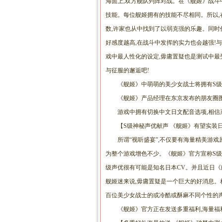
海面上,双方舰队列阵对战。在《舰姬》战斗
技能。每位舰姬拥有的技能不尽相同。所以,
数,许家也从中找到了以弱克强的乐趣。同时
好感度越高,在战斗中发挥的实力也会越强!
戏中最人性化的设定,毋庸置疑也是测试中最
与征服的邂逅吧!
《舰姬》中萌萌的美少女战士将拥有S
《舰姬》产品经理在东京发布的朋友圈
游戏中拥有切换中文日文配音选项,相信
【S级神秘声优献声 《舰姬》有望实装日
所谓“视听盛宴”,不仅要有海量精美游
为整个游戏增色不少。《舰姬》官方宣称S级
级声优很有可能是知名日本CV。并且近日《
舰姬迷来说,毋庸置疑是一个巨大的好消息。
百位美少女战士的或冷酷或酥麻不同个性的
《舰姬》官方正在发送多重福利,海量福