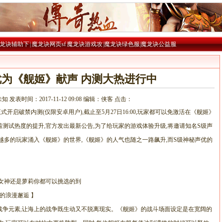
龙诀辅助下
|
魔龙诀网页sf
魔龙诀游戏攻
|
魔龙诀绿色服
|
魔龙诀公益服
载
|
略
优为《舰姬》献声 内测大热进行中
 发表时间：2017-11-12 09:08 编辑：侠客 点击：
式开启破禁内测(仅限安卓用户),截止至5月27日16:00,玩家都可以免激活在《舰姬》
测试热度的提升,官方发出最新公告,为了给玩家的游戏体验升级,将邀请知名S级声
越多的玩家涌入《舰姬》的世界,《舰姬》的人气也随之一路飙升,而S级神秘声优的
女神还是萝莉你都可以挑选的到
的浪漫邂逅 】
战争元素,让海上的战争既生动又不脱离现实。《舰姬》的战斗场面设定是在宽阔的