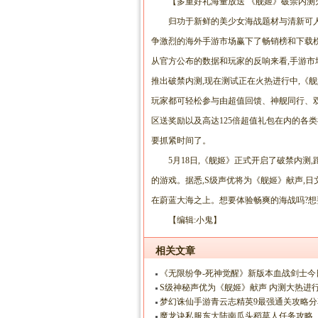
【多重好礼海量放送 《舰姬》破禁内测
归功于新鲜的美少女海战题材与清新可人
争激烈的海外手游市场赢下了畅销榜和下载榜
从官方公布的数据和玩家的反响来看,手游市
推出破禁内测,现在测试正在火热进行中,《
玩家都可轻松参与由超值回馈、神舰同行、双
区送奖励以及高达125倍超值礼包在内的各类
要抓紧时间了。
5月18日,《舰姬》正式开启了破禁内测
的游戏。据悉,S级声优将为《舰姬》献声,日
在蔚蓝大海之上。想要体验畅爽的海战吗?想
【编辑:小鬼】
相关文章
《无限纷争-死神觉醒》新版本血战剑士今
S级神秘声优为《舰姬》献声 内测大热进
梦幻诛仙手游青云志精英9最强通关攻略分
魔龙诀私服东大陆南瓜头稻草人任务攻略