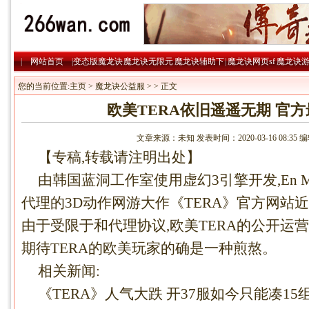
|
网站首页
|
变态版魔龙诀
魔龙诀无限元
魔龙诀辅助下
|
魔龙诀网页sf
魔龙诀
|
宝
|
载
|
略
您的当前位置:
主页
>
魔龙诀公益服
> > 正文
欧美TERA依旧遥遥无期 官
文章来源：未知 发表时间：2020-03-16 08:35
【专稿,转载请注明出处】
由韩国蓝洞工作室使用虚幻3引擎开发,En Masse
代理的3D动作网游大作《TERA》官方网站
由于受限于和代理协议,欧美TERA的公开运
期待TERA的欧美玩家的确是一种煎熬。
相关新闻:
《TERA》人气大跌 开37服如今只能凑15