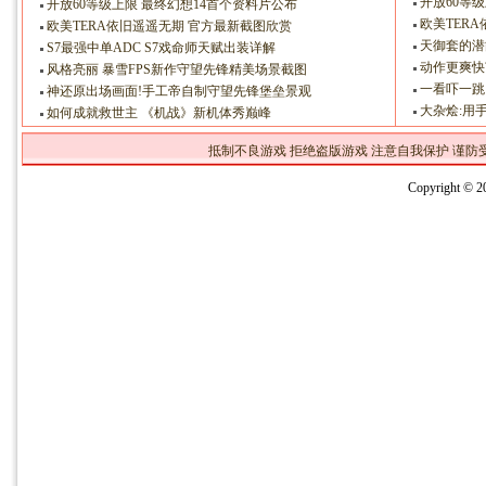
开放60等
开放60等级上限 最终幻想14首个资料片公布
欧美TER
欧美TERA依旧遥遥无期 官方最新截图欣赏
天御套的潜
S7最强中单ADC S7戏命师天赋出装详解
动作更爽快
风格亮丽 暴雪FPS新作守望先锋精美场景截图
一看吓一跳
神还原出场画面!手工帝自制守望先锋堡垒景观
大杂烩:用
如何成就救世主 《机战》新机体秀巅峰
抵制不良游戏 拒绝盗版游戏 注意自我保护 谨防
Copyright 