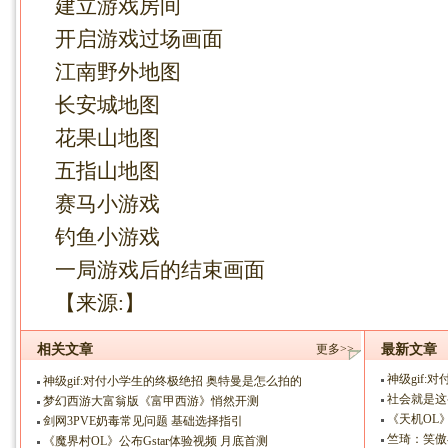
建立游戏房间
开启游戏过场画面
江南野外地图
长安城地图
花果山地图
五指山地图
赛马小游戏
钓鱼小游戏
一局游戏后的结束画面
【来源:】
相关文章
更多>>
最新文章
神级gif
神级gif:对付小学生的终极绝招 奥特曼是怎么拍的
社会就是这
梦幻西游大富翁版《富甲西游》悄然开测
《天机OL》
剑网3PVE奶毒常见问题 基础选择指引
竺琦：笑傲
《魔界村OL》公布Gstar体验视频 月底首测