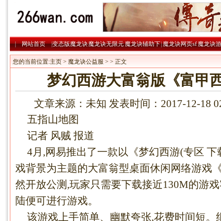
|
网站首页
|
变态版魔龙诀
魔龙诀无限元
魔龙诀辅助下
|
魔龙诀网页sf
魔龙诀
|
宝
|
载
|
略
您的当前位置:
主页
>
魔龙诀公益服
> > 正文
梦幻西游大富翁版《富甲
文章来源：未知 发表时间：2017-12-18 
五指山地图
记者 风贼 报道
4月,网易推出了一款以《梦幻西游(专区 下
戏背景为主题的大富翁型桌面休闲网络游戏《富
然开放公测,玩家只需要下载接近130M的游
陆便可进行游戏。
该游戏上手简单、幽默夸张,花费时间短。