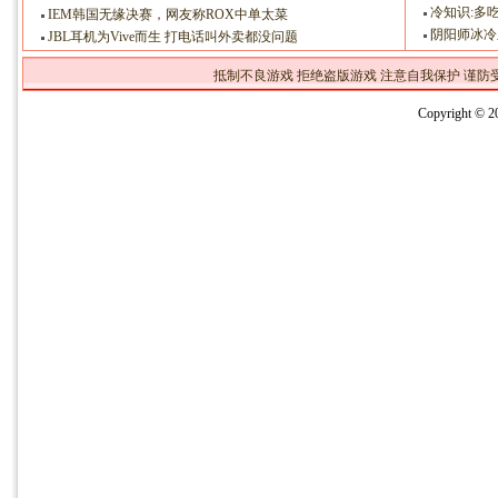
冷知识:多
IEM韩国无缘决赛，网友称ROX中单太菜
阴阳师冰冷
JBL耳机为Vive而生 打电话叫外卖都没问题
抵制不良游戏 拒绝盗版游戏 注意自我保护 谨防
Copyright 