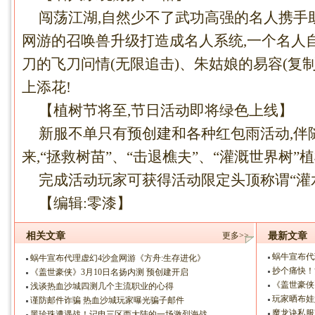
闯荡江湖,自然少不了武功高强的名人携手
网游的召唤兽升级打造成名人系统,一个名人
刀的飞刀问情(无限追击)、朱姑娘的易容(复制
上添花!
【植树节将至,节日活动即将绿色上线】
新服不单只有预创建和各种红包雨活动,伴
来,“拯救树苗”、“击退樵夫”、“灌溉世界树
完成活动玩家可获得活动限定头顶称谓“灌水
【编辑:零漆】
相关文章
更多>>
最新文章
蜗牛宣布代
蜗牛宣布代理虚幻4沙盒网游《方舟:生存进化》
抄个痛快！
《盖世豪侠》3月10日名扬内测 预创建开启
《盖世豪侠
浅谈热血沙城四测几个主流职业的心得
玩家晒布娃
谨防邮件诈骗 热血沙城玩家曝光骗子邮件
魔龙诀私服
黑珍珠遭遇战！记电三区西大陆的一场激烈海战