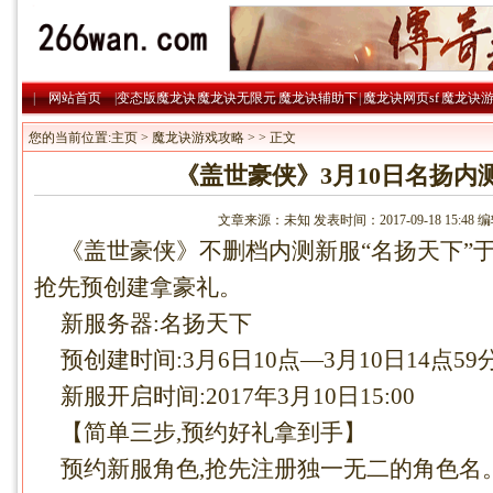
|
网站首页
|
变态版魔龙诀
魔龙诀无限元
魔龙诀辅助下
|
魔龙诀网页sf
魔龙诀
|
宝
|
载
|
略
您的当前位置:
主页
>
魔龙诀游戏攻略
> > 正文
《盖世豪侠》3月10日名扬内
文章来源：未知 发表时间：2017-09-18 15:48
《盖世豪侠》不删档内测新服“名扬天下”于今
抢先预创建拿豪礼。
新服务器:名扬天下
预创建时间:3月6日10点—3月10日14点59
新服开启时间:2017年3月10日15:00
【简单三步,预约好礼拿到手】
预约新服角色,抢先注册独一无二的角色名