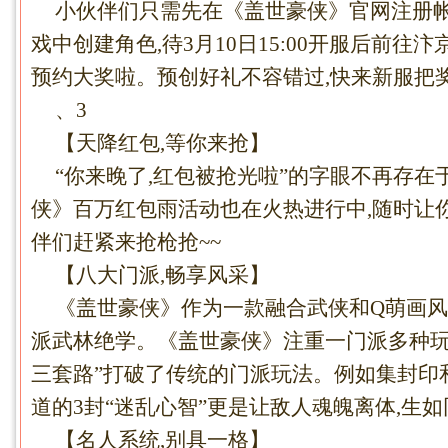
小伙伴们只需先在《盖世豪侠》官网注册帐
戏中创建角色,待3月10日15:00开服后前往汴京(
预约大奖啦。预创好礼不容错过,快来新服把奖
、3
【天降红包,等你来抢】
“你来晚了,红包被抢光啦”的字眼不再存在
侠》百万红包雨活动也在火热进行中,随时让
伴们赶紧来抢枪抢~~
【八大门派,畅享风采】
《盖世豪侠》作为一款融合武侠和Q萌画风
派武林绝学。《盖世豪侠》注重一门派多种玩法
三套路”打破了传统的门派玩法。例如集封印
道的3封“迷乱心智”更是让敌人魂魄离体,生
【名人系统,别具一格】